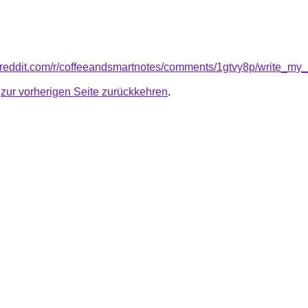
.reddit.com/r/coffeeandsmartnotes/comments/1gtvy8p/write_my
u
zur vorherigen Seite zurückkehren
.