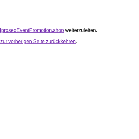
balproseoEventPromotion.shop
weiterzuleiten.
u
zur vorherigen Seite zurückkehren
.