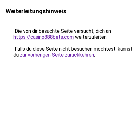
Weiterleitungshinweis
Die von dir besuchte Seite versucht, dich an
https://casino888bets.com
weiterzuleiten.
Falls du diese Seite nicht besuchen möchtest, kannst
du
zur vorherigen Seite zurückkehren
.